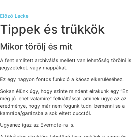
Előző Lecke
Tippek és trükkök
Mikor törölj és mit
A fent említett archiválás mellett van lehetőség törölni is
jegyzeteket, vagy mappákat.
Ez egy nagyon fontos funkció a káosz elkerüléséhez.
Sokan élünk úgy, hogy szinte mindent elrakunk egy “Ez
még jó lehet valamire” felkiáltással, aminek ugye az az
eredménye, hogy már nem fogunk tudni bemenni se a
kamrába/garázsba a sok eltett cucctól.
Ugyanez igaz az Evernote-ra is.
A tökéletes struktúra lehetővé teszi nekünk a gyors és