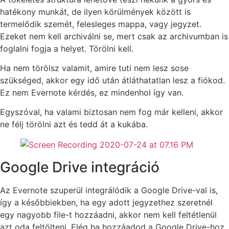
hatékony munkát, de ilyen körülmények között is
termelődik szemét, felesleges mappa, vagy jegyzet.
Ezeket nem kell archiválni se, mert csak az archivumban is
foglalni fogja a helyet. Törölni kell.
Ha nem törölsz valamit, amire tuti nem lesz sose
szükséged, akkor egy idő után átláthatatlan lesz a fiókod.
Ez nem Evernote kérdés, ez mindenhol így van.
Egyszóval, ha valami biztosan nem fog már kelleni, akkor
ne félj törölni azt és tedd át a kukába.
Google Drive integráció
Az Evernote szuperül integrálódik a Google Drive-val is,
így a későbbiekben, ha egy adott jegyzethez szeretnél
egy nagyobb file-t hozzáadni, akkor nem kell feltétlenül
azt oda feltölteni. Elég ha hozzáadod a Google Drive-hoz,