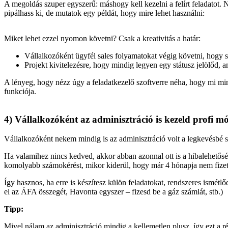
A megoldás szuper egyszerű: máshogy kell kezelni a felírt feladatot.
pipálhass ki, de mutatok egy példát, hogy mire lehet használni:
Miket lehet ezzel nyomon követni? Csak a kreativitás a határ:
Vállalkozóként ügyfél sales folyamatokat végig követni, hogy 
Projekt kivitelezésre, hogy mindig legyen egy státusz jelölőd, 
A lényeg, hogy nézz úgy a feladatkezelő szoftverre néha, hogy mi mi
funkciója.
4) Vállalkozóként az adminisztráció is kezeld profi 
Vállalkozóként nekem mindig is az adminisztráció volt a legkevésbé 
Ha valamihez nincs kedved, akkor abban azonnal ott is a hibalehetőség
komolyabb számokérést, mikor kiderül, hogy már 4 hónapja nem fizet
Így hasznos, ha erre is készítesz külön feladatokat, rendszeres ismétlő
el az ÁFA összegét, Havonta egyszer – fizesd be a gáz számlát, stb.)
Tipp:
Mivel nálam az adminisztráció mindig a kellemetlen plusz, így ezt a 