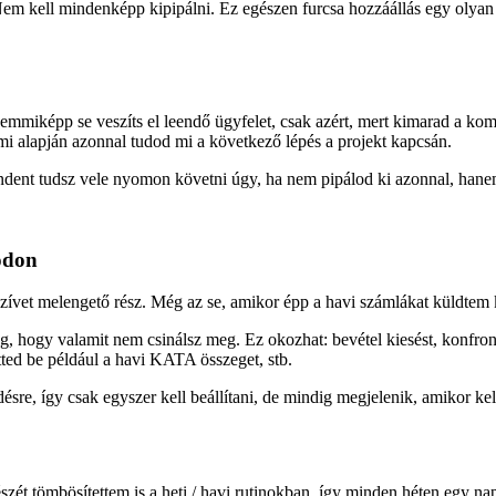
 Nem kell mindenképp kipipálni. Ez egészen furcsa hozzáállás egy olyan
semmiképp se veszíts el leendő ügyfelet, csak azért, mert kimarad a ko
ami alapján azonnal tudod mi a következő lépés a projekt kapcsán.
ndent tudsz vele nyomon követni úgy, ha nem pipálod ki azonnal, hane
módon
szívet melengető rész. Még az se, amikor épp a havi számlákat küldte
, hogy valamit nem csinálsz meg. Ez okozhat: bevétel kiesést, konfrontá
ted be például a havi KATA összeget, stb.
désre, így csak egyszer kell beállítani, de mindig megjelenik, amikor kel
részét tömbösítettem is a heti / havi rutinokban, így minden héten egy