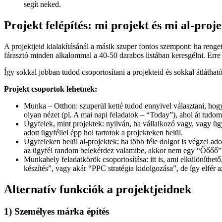
segít neked.
Projekt felépítés: mi projekt és mi al-proje
A projektjeid kialakításánál a másik szuper fontos szempont: ha renget
fárasztó minden alkalommal a 40-50 darabos listában keresgélni. Erre 
Így sokkal jobban tudod csoportosítani a projekteid és sokkal átláthat
Projekt csoportok lehetnek:
Munka – Otthon: szuperül ketté tudod ennyivel választani, hogy
olyan nézet (pl. A mai napi feladatok – “Today”), ahol át tud
Ügyfelek, mint projektek: nyilván, ha vállalkozó vagy, vagy ü
adott ügyféllel épp hol tartotok a projekteken belül.
Ügyfeleken belül al-projektek: ha több féle dolgot is végzel ado
az ügyfél random belekérdez valamibe, akkor nem egy “Őőőő” l
Munkahely feladatkörök csoportosítása: itt is, ami elkülöníthe
készítés”, vagy akár “PPC stratégia kidolgozása”, de így elfér
Alternatív funkciók a projektjeidnek
1) Személyes márka építés