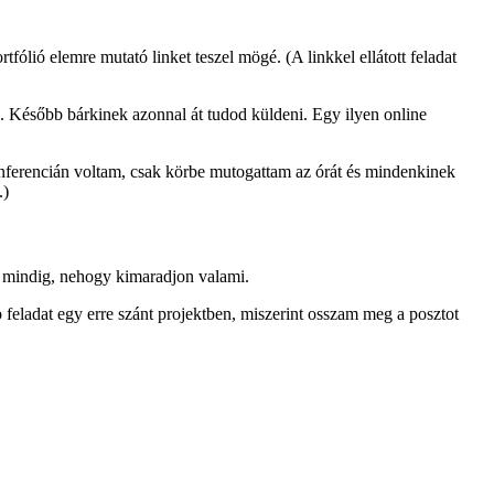
rtfólió elemre mutató linket teszel mögé. (A linkkel ellátott feladat
d. Később bárkinek azonnal át tudod küldeni. Egy ilyen online
konferencián voltam, csak körbe mutogattam az órát és mindenkinek
.)
zed mindig, nehogy kimaradjon valami.
feladat egy erre szánt projektben, miszerint osszam meg a posztot