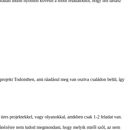
áltan tudod nyomon követni a többi feladatodtól, hogy hol tartasz
y projekt Todoistben, ami ráadásul meg van osztva családon belül, így
l üres projektekkel, vagy olyanokkal, amikben csak 1-2 feladat van.
a ránézésre nem tudod megmondani, hogy melyik miről szól, az nem