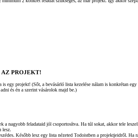
minimum 2 konkrét feladat szükséges, az már projekt. Így akkor szepar
AZ PROJEKT!​
a is egy projekt! (Sőt, a bevásárló lista kezelése nálam is konkrétan eg
adni és én a szerint vásárolok majd be.)
k a nagyobb feladataid jól csoportosítva. Ha túl sokat, akkor tele lesze
 lesz.
eszédes. Később lesz egy lista nézeted Todoistben a projektjeidről. H