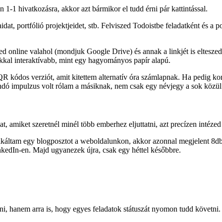
1-1 hivatkozásra, akkor azt bármikor el tudd érni pár kattintással.
at, portfólió projektjeidet, stb. Felviszed Todoistbe feladatként és a po
ed online valahol (mondjuk Google Drive) és annak a linkjét is eltesze
okkal interaktívabb, mint egy hagyományos papír alapú.
y QR kódos verziót, amit kitettem alternatív óra számlapnak. Ha pedig 
ndó impulzus volt rólam a másiknak, nem csak egy névjegy a sok közül
idat, amiket szeretnél minél több emberhez eljuttatni, azt precízen inté
ikáltam egy blogposztot a weboldalunkon, akkor azonnal megjelent 8db 
nkedIn-en. Majd ugyanezek újra, csak egy héttel későbbre.
lni, hanem arra is, hogy egyes feladatok státuszát nyomon tudd követni.