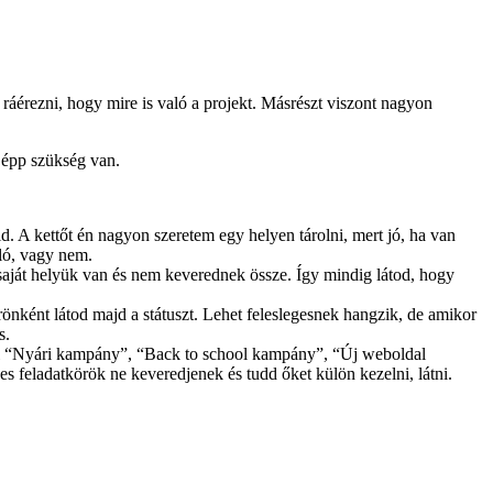
 ráérezni, hogy mire is való a projekt. Másrészt viszont nagyon
e épp szükség van.
. A kettőt én nagyon szeretem egy helyen tárolni, mert jó, ha van
ló, vagy nem.
saját helyük van és nem keverednek össze. Így mindig látod, hogy
örönként látod majd a státuszt. Lehet feleslegesnek hangzik, de amikor
s.
ldául “Nyári kampány”, “Back to school kampány”, “Új weboldal
s feladatkörök ne keveredjenek és tudd őket külön kezelni, látni.