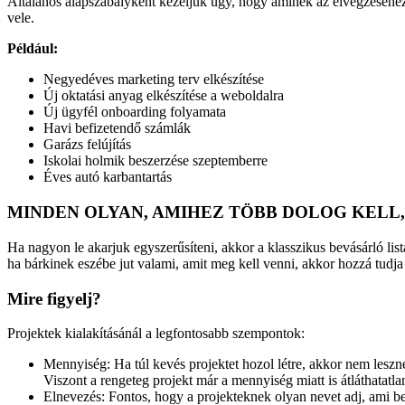
Általános alapszabályként kezeljük úgy, hogy aminek az elvégzéséhez 
vele.
Például:
Negyedéves marketing terv elkészítése
Új oktatási anyag elkészítése a weboldalra
Új ügyfél onboarding folyamata
Havi befizetendő számlák
Garázs felújítás
Iskolai holmik beszerzése szeptemberre
Éves autó karbantartás
MINDEN OLYAN, AMIHEZ TÖBB DOLOG KELL, 
Ha nagyon le akarjuk egyszerűsíteni, akkor a klasszikus bevásárló list
ha bárkinek eszébe jut valami, amit meg kell venni, akkor hozzá tudja 
Mire figyelj?
Projektek kialakításánál a legfontosabb szempontok:
Mennyiség: Ha túl kevés projektet hozol létre, akkor nem leszne
Viszont a rengeteg projekt már a mennyiség miatt is átláthatatlan
Elnevezés: Fontos, hogy a projekteknek olyan nevet adj, ami b