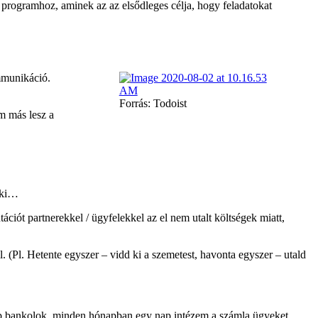
 programhoz, aminek az az elsődleges célja, hogy feladatokat
mmunikáció.
Forrás: Todoist
m más lesz a
m ki…
ciót partnerekkel / ügyfelekkel az el nem utalt költségek miatt,
l. (Pl. Hetente egyszer – vidd ki a szemetest, havonta egyszer – utald
 nap bankolok, minden hónapban egy nap intézem a számla ügyeket.