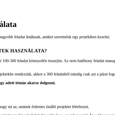
álata
nagyobb feladat listáknak, amiket szeretnénk egy projektben kezelni.
TEK HASZNÁLATA?​
r 100-300 feladat könnyedén összejön. Az nem hatékony feladat managem
jektekbe rendezzük, akkor a 300 feladatból mindig csak azt a párat fo
egy adott témán akarsz dolgozni.
hogy mi az, aminek érdemes önálló projektet létrehozni.