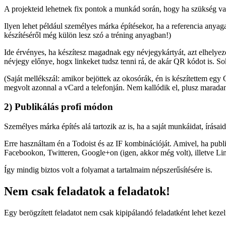
A projekteid lehetnek fix pontok a munkád során, hogy ha szükség van 
Ilyen lehet például személyes márka építésekor, ha a referencia anyagaid
készítéséről még külön lesz szó a tréning anyagban!)
Ide érvényes, ha készítesz magadnak egy névjegykártyát, azt elhelyez
névjegy előnye, hogx linkeket tudsz tenni rá, de akár QR kódot is. S
(Saját mellékszál: amikor bejöttek az okosórák, én is készítettem eg
megvolt azonnal a vCard a telefonján. Nem kallódik el, plusz marada
2) Publikálás profi módon
Személyes márka építés alá tartozik az is, ha a saját munkáidat, írása
Erre használtam én a Todoist és az IF kombinációját. Amivel, ha publ
Facebookon, Twitteren, Google+on (igen, akkor még volt), illetve Li
Így mindig biztos volt a folyamat a tartalmaim népszerűsítésére is.
Nem csak feladatok a feladatok!
Egy berögzített feladatot nem csak kipipálandó feladatként lehet keze