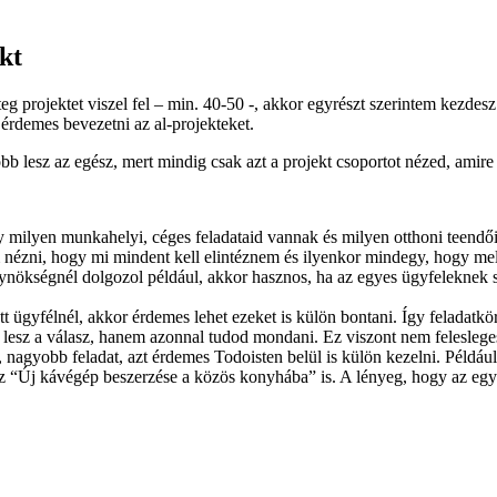
kt
eg projektet viszel fel – min. 40-50 -, akkor egyrészt szerintem kezdesz
érdemes bevezetni az al-projekteket.
óbb lesz az egész, mert mindig csak azt a projekt csoportot nézed, amir
 milyen munkahelyi, céges feladataid vannak és milyen otthoni teendőid
om nézni, hogy mi mindent kell elintéznem és ilyenkor mindegy, hogy me
gynökségnél dolgozol például, akkor hasznos, ha az egyes ügyfeleknek 
tt ügyfélnél, akkor érdemes lehet ezeket is külön bontani. Így feladatk
esz a válasz, hanem azonnal tudod mondani. Ez viszont nem feleslege
tő, nagyobb feladat, azt érdemes Todoisten belül is külön kezelni. Pé
 az “Új kávégép beszerzése a közös konyhába” is. A lényeg, hogy az egye