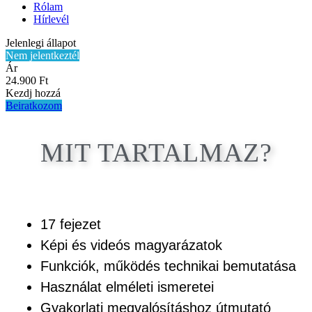
Rólam
Hírlevél
Jelenlegi állapot
Nem jelentkeztél
Ár
24.900 Ft
Kezdj hozzá
Beiratkozom
MIT TARTALMAZ?
17 fejezet
Képi és videós magyarázatok
Funkciók, működés technikai bemutatása
Használat elméleti ismeretei
Gyakorlati megvalósításhoz útmutató