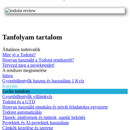
Tanfolyam tartalom
Általános tudnivalók
Mire jó a Todoist?
Hogyan használd a Todoist rendszerét?
Tervezd meg a projektjeidet!
A rendszer megismerése
Inbox
Gyorsbillentyűk haszna és használata
1 Kvíz
Kinyitás
Lecke tartalom
Gyorsbillentyűk villámkvíz
Todoist és a GTD
Hogyan használd munkára és privát feladatokra egyszerre
Todoist automatizálás
Tippek: platformok és rutinok, naptár bekötés
Projektek és Al-projektek használata
Címkék kezelése és szerepe