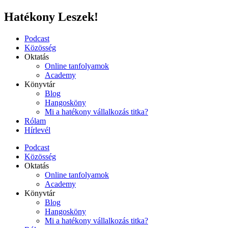
Ugrás
Hatékony Leszek!
a
tartalomhoz
Podcast
Közösség
Oktatás
Online tanfolyamok
Academy
Könyvtár
Blog
Hangosköny
Mi a hatékony vállalkozás titka?
Rólam
Hírlevél
Podcast
Közösség
Oktatás
Online tanfolyamok
Academy
Könyvtár
Blog
Hangosköny
Mi a hatékony vállalkozás titka?