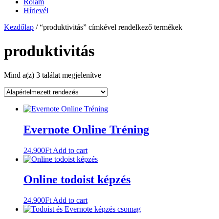
Rólam
Hírlevél
Kezdőlap
/ “produktivitás” címkével rendelkező termékek
produktivitás
Mind a(z) 3 találat megjelenítve
Evernote Online Tréning
24.900
Ft
Add to cart
Online todoist képzés
24.900
Ft
Add to cart