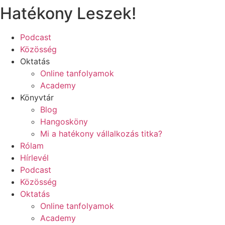
Hatékony Leszek!
Ugrás
a
tartalomhoz
Podcast
Közösség
Oktatás
Online tanfolyamok
Academy
Könyvtár
Blog
Hangosköny
Mi a hatékony vállalkozás titka?
Rólam
Hírlevél
Podcast
Közösség
Oktatás
Online tanfolyamok
Academy