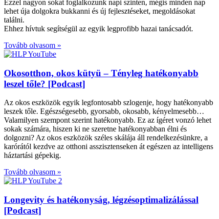
Ezzel nagyon sokat foglalkozunk napi szinten, mégis minden nap
lehet úja dolgokra bukkanni és új fejlesztéseket, megoldásokat
találni.
Ehhez hívtuk segítségül az egyik legprofibb hazai tanácsadót.
Tovább olvasom »
Okosotthon, okos kütyü – Tényleg hatékonyabb
leszel tőle? [Podcast]
Az okos eszközök egyik legfontosabb szlogenje, hogy hatékonyabb
leszek tőle. Egészségesebb, gyorsabb, okosabb, kényelmesebb…
Valamilyen szempont szerint hatékonyabb. Ez az ígéret vonzó lehet
sokak számára, hiszen ki ne szeretne hatékonyabban élni és
dolgozni? Az okos eszközök széles skálája áll rendelkezésünkre, a
karórától kezdve az otthoni asszisztenseken át egészen az intelligens
háztartási gépekig.
Tovább olvasom »
Longevity és hatékonyság, légzésoptimalizálással
[Podcast]