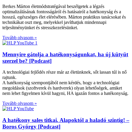
Berkes Márton életmódstratégával beszélgetek a légzés
optimalizálásának fontosságáról és hatásairól a hatékonyság és a
hosszú, egészséges élet elérésében. Márton praktikus tanácsokat és
technikákat oszt meg, melyekkel javíthatjuk mindennapi
teljesítményünket és stresszkezelésünket.
Tovább olvasom »
Mennyire gátolja a hatékonyságunkat, ha új kütyüt
szerzel be? [Podcast]
A technológiai fejlődés része már az életünknek, sőt lassan túl is nő
rajtunk.
A hatékonyság szempontjából nem kérdés, hogy a technológiai
megoldások (szoftverek és hardverek) olyan lehetőségek, amiket
nem lehet figyelmen kívül hagyni, HA igazán fontos a hatékonyság.
Tovább olvasom »
A hatékony sales titkai. Alapoktól a haladó szintig! –
Boros György [Podcast]