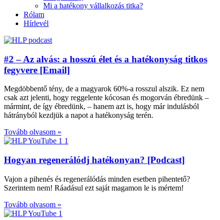
Mi a hatékony vállalkozás titka?
Rólam
Hírlevél
#2 – Az alvás: a hosszú élet és a hatékonyság titkos
fegyvere [Email]
Megdöbbentő tény, de a magyarok 60%-a rosszul alszik. Ez nem
csak azt jelenti, hogy reggelente kócosan és mogorván ébredünk –
mármint, de így ébredünk, – hanem azt is, hogy már indulásból
hátrányból kezdjük a napot a hatékonyság terén.
Tovább olvasom »
Hogyan regenerálódj hatékonyan? [Podcast]
Vajon a pihenés és regenerálódás minden esetben pihentető?
Szerintem nem! Ráadásul ezt saját magamon le is mértem!
Tovább olvasom »