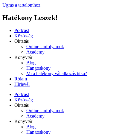
Ugrás a tartalomhoz
Hatékony Leszek!
Podcast
Közösség
Oktatás
Online tanfolyamok
Academy
Könyvtár
Blog
Hangosköny
Mi a hatékony vállalkozás titka?
Rólam
Hírlevél
Podcast
Közösség
Oktatás
Online tanfolyamok
Academy
Könyvtár
Blog
Hangosköny