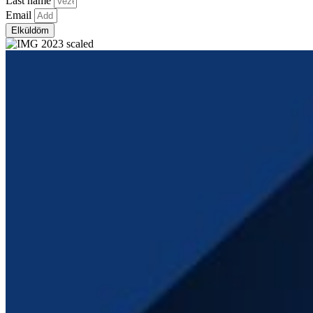
Last name
Email
Elküldöm