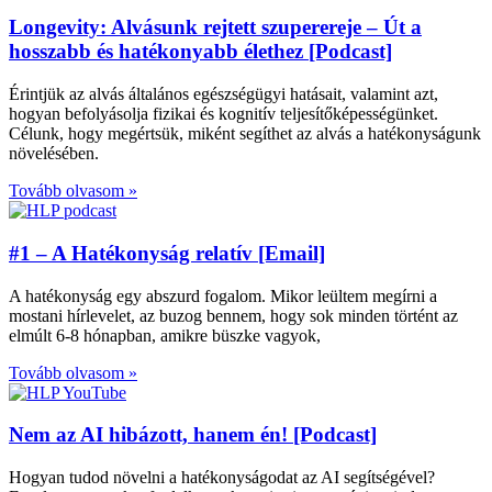
Longevity: Alvásunk rejtett szuperereje – Út a
hosszabb és hatékonyabb élethez [Podcast]
Érintjük az alvás általános egészségügyi hatásait, valamint azt,
hogyan befolyásolja fizikai és kognitív teljesítőképességünket.
Célunk, hogy megértsük, miként segíthet az alvás a hatékonyságunk
növelésében.
Tovább olvasom »
#1 – A Hatékonyság relatív [Email]
A hatékonyság egy abszurd fogalom. Mikor leültem megírni a
mostani hírlevelet, az buzog bennem, hogy sok minden történt az
elmúlt 6-8 hónapban, amikre büszke vagyok,
Tovább olvasom »
Nem az AI hibázott, hanem én! [Podcast]
Hogyan tudod növelni a hatékonyságodat az AI segítségével?