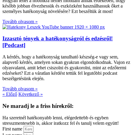
Hogyan lehet a hobbikra nemet mondani annak érdekében, hogy
később jobban élvezhessük és eszközként használhassuk őket a
személyes hatékonyság növelésére? Ezt beszéltük át most!
Tovább olvasom »
Izzasztó tények a hatékonyságról és edzésről!
[Podcast]
A kérdés, hogy a hatékonyság tanulható készség-e vagy sem,
alapvető kérdés, amelyen sokan gyakran elgondolkodnak. Vajon ez
olyasvalami, amit lehet csiszolni és gyakorolni, mint az edzőtermi
edzéseket? Ezt a váratlan kérdést tettük fel legutóbbi podcast
beszélgetésünk elején.
Tovább olvasom »
« Előző
Következő »
Ne maradj le a friss hírekről:
Ha szeretnél hatékonyabb lenni, elégedettebb és egyben
stresszmentesebb is, akkor iratkozz fel és tanulj velem együtt!
First name