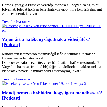
Boros György, a Prosales vezetője mondja el, hogy a sales, mint
folyamat, feladat hogyan lehet hatékonyabb, mire kell figyelni, mit
érdemes mérni, tervezni.
Tovább olvasom »
Vajon árt a hatékonyságodnak a videójáték?
[Podcast]
Mindketten tetemesebb mennyiségű időt töltöttünk el fiatalabb
korunkban videójátékokkal.
De hogy ez vajon segítette, vagy hátráltatta a hatékonyságunkat?
Vagy épp ha most, felnőtt(ebb) fejjel gondolkodunk, akkor tudja a
videójáték növelni a munkahelyi hatékonyságunkat?
Tovább olvasom »
Mondj nemet a hobbidra, hogy igent mondhass rá!
[Podcast]