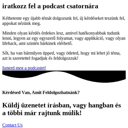
iratkozz fel a podcast csatornára
Kéthetente egy újabb témát dolgozunk fel, új kérdéseket teszünk fel,
appokat nézünk meg.
Minden olyan kérdés érdekes lesz, amivel hatékonyabbak tudunk
lenni, legyen az egy egyszerű folyamat, vagy applikáció, vagy olyan
lifehack, ami szintén bárkinek elérhető.
Sőt, ha van bármilyen tipped, vagy ötleted, hogy mi lehet jó téma,
azt is szeretettel fogadjuk és feldolgozzuk!
Ismerd meg a podcastet!
Kérdésed Van, Amit Feldolgozhatnánk?​
Küldj üzenetet írásban, vagy hangban és
a többi már rajtunk múlik!​
Contact Us